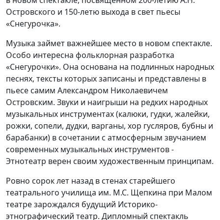
в новом спектакле, посвященном 200-летию А.Н.
Островского и 150-летю выхода в свет пьесы
«Снегурочка».
Музыка займет важнейшее место в новом спектакле.
Особо интересна фольклорная разработка
«Снегурочки». Она основана на подлинных народных
песнях, тексты которых записаны и представлены в
пьесе самим Александром Николаевичем
Островским. Звуки и наигрыши на редких народных
музыкальных инструментах (калюки, гудки, жалейки,
рожки, сопели, дудки, варганы, хор гусляров, бубны и
барабанки) в сочетании с атмосферным звучанием
современных музыкальных инструментов -
Этнотеатр верен своим художественным принципам.
Ровно сорок лет назад в стенах старейшего
театрального училища им. М.С. Щепкина при Малом
театре зарождался будущий Историко-
этнографический театр. Дипломный спектакль