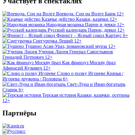
Участвует в спектаклях
Воевода. Сон на Волге
Баим
12+
Казачье действо
Казаки, казачки
12+
Народная мозаика
Парни и девки
12+
Русский календарь
Парни, девки
12+
Финист – Ясный сокол
Картаус
6+
Снегурочка
Леший
12+
Тушино
Асан-Ураз, романовский мурза
12+
Ученик Лицея
Генерал Савостьянов
Геннадий Петрович
12+
Как француз Москву брал
Афанасий Кузьмич
12+
Слово о полку Игореве
Князья /
Игорева дружина / Половцы
6+
Свет-Луна и Иван-богатырь
Старик
6+
Терская история
Казаки, казачки, осетины
12+
Партнёры