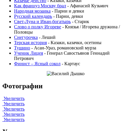
Казачье действо
- Казаки, казачки
Как француз Москву брал
- Афанасий Кузьмич
Народная мозаика
- Парни и девки
Русский календарь
- Парни, девки
Свет-Луна и Иван-богатырь
- Старик
Слово о полку Игореве
- Князья / Игорева дружина /
Половцы
Снегурочка
- Леший
Терская история
- Казаки, казачки, осетины
Тушино
- Асан-Ураз, романовский мурза
Ученик Лицея
- Генерал Савостьянов Геннадий
Петрович
Финист – Ясный сокол
- Картаус
Фотографии
Увеличить
Увеличить
Увеличить
Увеличить
Увеличить