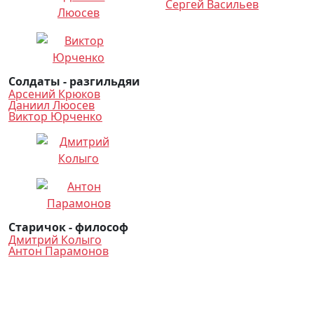
Сергей Васильев
Солдаты - разгильдяи
Арсений Крюков
Даниил Люосев
Виктор Юрченко
Старичок - философ
Дмитрий Колыго
Антон Парамонов