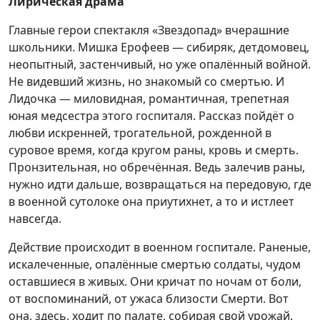
Лирическая драма
Главные герои спектакля «Звездопад» вчерашние
школьники. Мишка Ерофеев — сибиряк, детдомовец,
неопытный, застенчивый, но уже опалённый войной.
Не видевший жизнь, но знакомый со смертью. И
Лидочка — миловидная, романтичная, трепетная
юная медсестра этого госпиталя. Рассказ пойдёт о
любви искренней, трогательной, рожденной в
суровое время, когда кругом раны, кровь и смерть.
Пронзительная, но обречённая. Ведь залечив раны,
нужно идти дальше, возвращаться на передовую, где
в военной сутолоке она приутихнет, а то и истлеет
навсегда.
Действие происходит в военном госпитале. Раненые,
искалеченные, опалённые смертью солдаты, чудом
оставшиеся в живых. Они кричат по ночам от боли,
от воспоминаний, от ужаса близости Смерти. Вот
она, здесь, ходит по палате, собирая свой урожай.