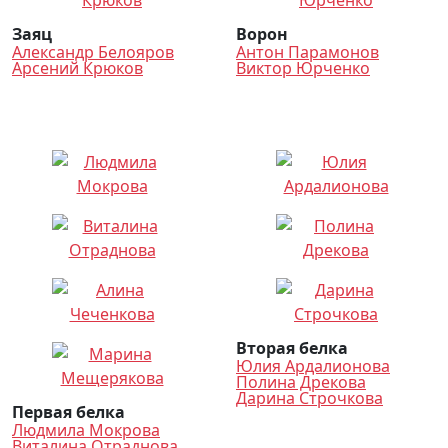
Заяц
Ворон
Александр Белояров
Антон Парамонов
Арсений Крюков
Виктор Юрченко
Вторая белка
Юлия Ардалионова
Полина Дрекова
Дарина Строчкова
Первая белка
Людмила Мокрова
Виталина Отраднова