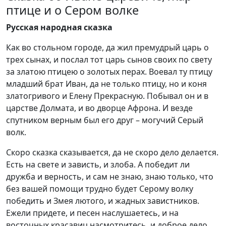
птице и о Сером волке
Русская народная сказка
Как во стольном городе, да жил премудрый царь о
трех сынах, и послал тот царь сынов своих по свету
за златою птицею о золотых перах. Воевал ту птицу
младший брат Иван, да не только птицу, но и коня
златогривого и Елену Прекрасную. Побывал он и в
царстве Долмата, и во дворце Афрона. И везде
спутником верным был его друг – могучий Серый
волк.
Скоро сказка сказывается, да не скоро дело делается.
Есть на свете и зависть, и злоба. А победит ли
дружба и верность, и сам не знаю, знаю только, что
без вашей помощи трудно будет Серому волку
победить и Змея лютого, и жадных завистников.
Ежели придете, и песен наслушаетесь, и на
восточных красавиц насмотритесь, и доброе дело