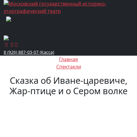
8 (926) 887-03-07 (Касса)
Главная
Спектакли
Сказка об Иване-царевиче,
Жар-птице и о Сером волке