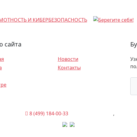
 сайта
Бу
ая
Новости
Уз
по
а
Контакты
акли
тре
8 (499) 184-00-33
(Администрация)
,