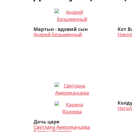
Мартын - вдовий сын
Кот В
Андрей Безымянный
Никол
Колд
Натал
Дочь царя
Светлана Американцева
Карина Фадеева