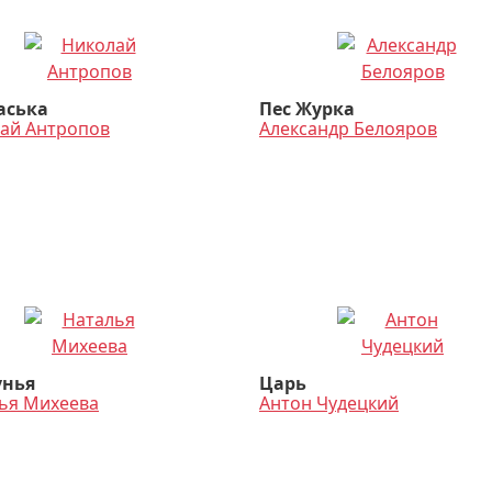
аська
Пес Журка
ай Антропов
Александр Белояров
унья
Царь
ья Михеева
Антон Чудецкий