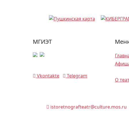
МГИЭТ
Меню
Главн
Афиш
Спект
Vkontakte
Telegram
О теа
istoretnografteatr@culture.mos.ru