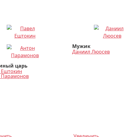
Мужик
Даниил Люосев
ный царь
 Ештокин
 Парамонов
ичить
Увеличить