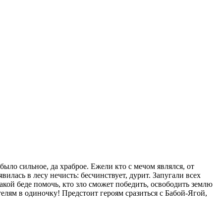
было сильное, да храброе. Ежели кто с мечом являлся, от
илась в лесу нечисть: бесчинствует, дурит. Запугали всех
акой беде помочь, кто зло сможет победить, освободить землю
елям в одиночку! Предстоит героям сразиться с Бабой-Ягой,