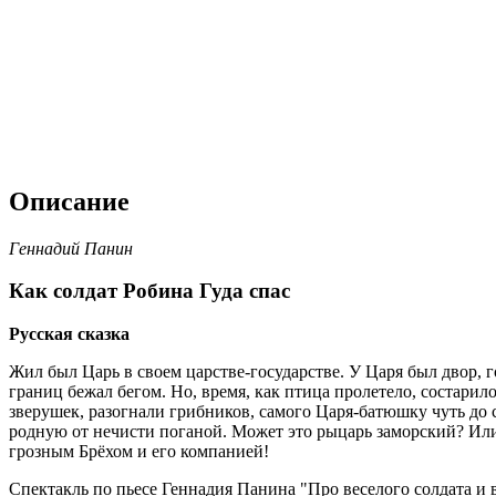
Описание
Геннадий Панин
Как солдат Робина Гуда спас
Русская сказка
Жил был Царь в своем царстве-государстве. У Царя был двор, го
границ бежал бегом. Но, время, как птица пролетело, состарил
зверушек, разогнали грибников, самого Царя-батюшку чуть до с
родную от нечисти поганой. Может это рыцарь заморский? Или
грозным Брёхом и его компанией!
Спектакль по пьесе Геннадия Панина "Про веселого солдата и