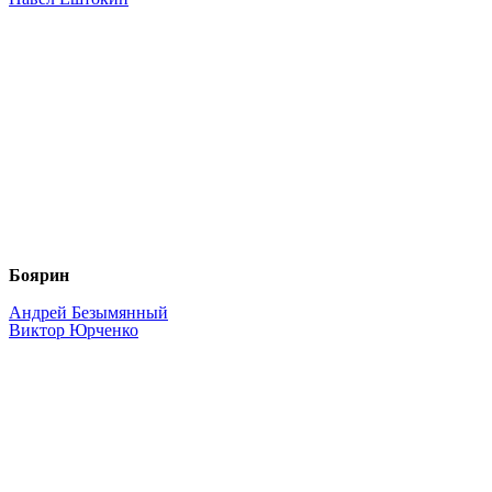
Боярин
Андрей Безымянный
Виктор Юрченко