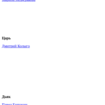
Царь
Дмитрий Колыго
Дьяк
Павел Ештокин