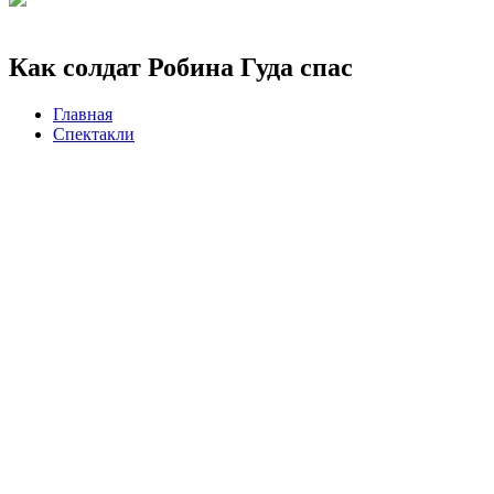
8 (926) 887-03-07 (Касса)
Как солдат Робина Гуда спас
Главная
Спектакли