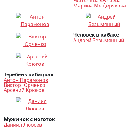
Екатерина Фураева
Марина Мещерякова
Человек в кабаке
Андрей Безымянный
Теребень кабацкая
Антон Парамонов
Виктор Юрченко
Арсений Крюков
Мужичок с ноготок
Даниил Люосев