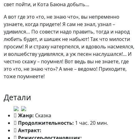
свет пойти, и Кота Баюна добыть…
А вот где это «то, не знаю что», вы непременно
узнаете, когда придете! Я сам не знал, узнал –
удивился… По совести надо править, тогда и народ
любить будет, и шишек не набьют! Так что милости
просим! Я и страху натерпелся, и вдоволь насмеялся,
и волшебству удивлялся, а уж песен наслушался!... И
честно скажу – поумнел! Вот ведь вы не знаете, где
это «то, не знаю что»? А мне – ведомо! Приходите,
тоже поумнеете!
Детали
Жанр:
Сказка
Продолжительность:
1 час. 20 мин.
Антракт:
Режиссер-постановщик:
Михаил Мизюков