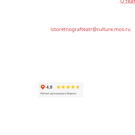
О теа
istoretnografteatr@culture.mos.ru