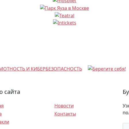
 сайта
Бу
ая
Новости
Уз
по
а
Контакты
акли