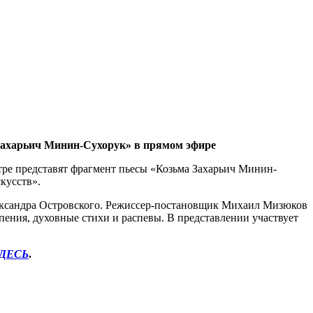
 Захарьич Минин-Сухорук» в прямом эфире
тре представят фрагмент пьесы «Козьма Захарьич Минин-
кусств».
ександра Островского. Режиссер-постановщик Михаил Мизюков
пения, духовные стихи и распевы. В представлении участвует
ЗДЕСЬ
.