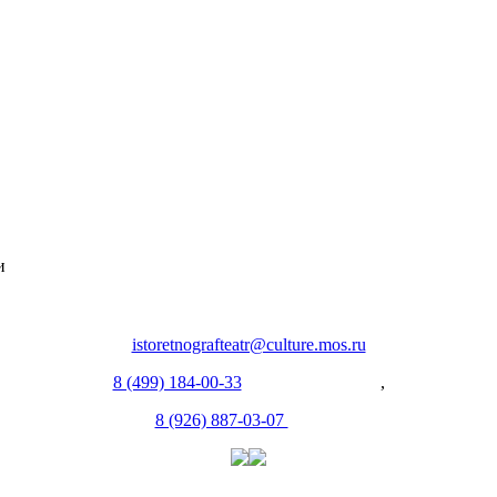
и
istoretnografteatr@culture.mos.ru
8 (499) 184-00-33
(Администрация)
,
8 (926) 887-03-07
(Касса)